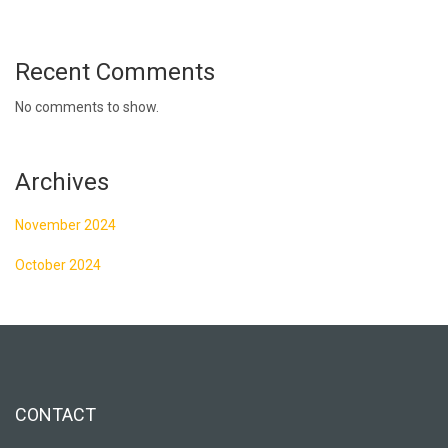
Recent Comments
No comments to show.
Archives
November 2024
October 2024
CONTACT