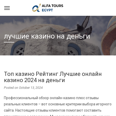
лучшие казино на деньги
Топ казино Рейтинг Лучшие онлайн
казино 2024 на деньги
Posted on
October 13, 2024
Профессиональный обзор онлайн-казино плюс отзывы
реальных клиентов – вот основные критерии выбора игорного
сайта. Настоящие отзывы клиентов помогают составить