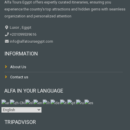
Alfa Tours Egypt offers expertly curated itineraries, ensuring you
experience the country's top attractions and hidden gems with seamless
organization and personalized attention
Luxor , Egypt
+201099539616
info@alfatoursegypt.com
INFORMATION
About Us
Contact us
ALFA IN YOUR LANGUAGE
TRIPADVISOR