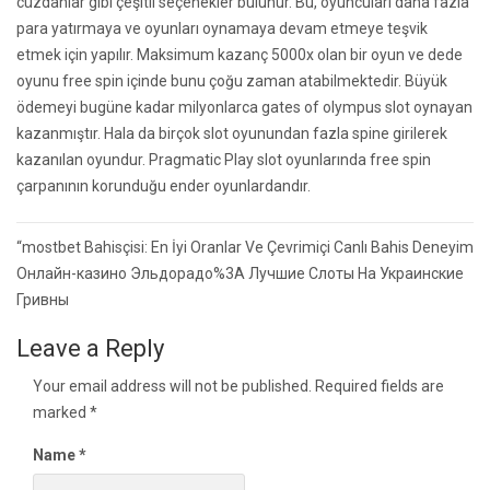
cüzdanlar gibi çeşitli seçenekler bulunur. Bu, oyuncuları daha fazla
para yatırmaya ve oyunları oynamaya devam etmeye teşvik
etmek için yapılır. Maksimum kazanç 5000x olan bir oyun ve dede
oyunu free spin içinde bunu çoğu zaman atabilmektedir. Büyük
ödemeyi bugüne kadar milyonlarca gates of olympus slot oynayan
kazanmıştır. Hala da birçok slot oyunundan fazla spine girilerek
kazanılan oyundur. Pragmatic Play slot oyunlarında free spin
çarpanının korunduğu ender oyunlardandır.
Post
“mostbet Bahisçisi: En İyi Oranlar Ve Çevrimiçi Canlı Bahis Deneyim
navigation
Онлайн-казино Эльдорадо%3A Лучшие Слоты На Украинские
Гривны
Leave a Reply
Your email address will not be published.
Required fields are
marked
*
Name
*